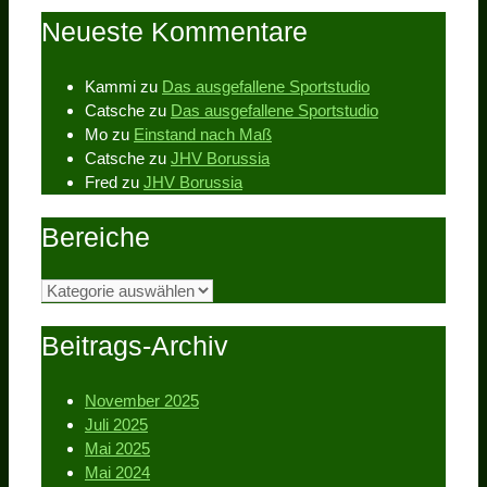
Neueste Kommentare
Kammi
zu
Das ausgefallene Sportstudio
Catsche
zu
Das ausgefallene Sportstudio
Mo
zu
Einstand nach Maß
Catsche
zu
JHV Borussia
Fred
zu
JHV Borussia
Bereiche
Bereiche
Beitrags-Archiv
November 2025
Juli 2025
Mai 2025
Mai 2024