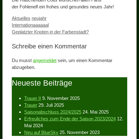
der Fohlenelf ein frohes und gesundes neues Jahr!
Kategorien
Schlagwörter
Aktuelles
neujahr
Internationaaaaaal
Geplatzter Knoten in der Farbenstadt?
Schreibe einen Kommentar
Du musst
angemeldet
sein, um einen Kommentar
abzugeben.
Neueste Beiträge
Trauer II
9. November 2025
Trauer
29. Juli 2025
Saisonabschluss 2024/2025
24. Mai 2025
Erfreuliches zum Ende der Saison 2023/2024
12.
Mai 2024
Neu auf BlueSky
25. November 2023