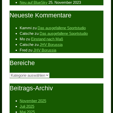
Neu auf BlueSky
25. November 2023
Neueste Kommentare
Kammi
zu
Das ausgefallene Sportstudio
Catsche
zu
Das ausgefallene Sportstudio
Mo
zu
Einstand nach Maß
Catsche
zu
JHV Borussia
Fred
zu
JHV Borussia
Bereiche
Bereiche
Beitrags-Archiv
November 2025
Juli 2025
Mai 2025