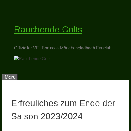
Zum
Inhalt
springen
Rauchende Colts
Offizieller VFL Borussia Mönchengladbach Fanclub
Menü
Erfreuliches zum Ende der
Saison 2023/2024