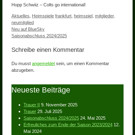
Hopp Schwiiz – Colts go international!
Kategorien
Schlagwörter
Aktuelles
,
Heimspiele
frankfurt
,
heimspiel
,
mitglieder
,
neumitglied
Neu auf BlueSky
Saisonabschluss 2024/2025
Schreibe einen Kommentar
Du musst
angemeldet
sein, um einen Kommentar
abzugeben.
Neueste Beiträge
Trauer II
9. November 2025
Trauer
29. Juli 2025
Saisonabschluss 2024/2025
24. Mai 2025
Erfreuliches zum Ende der Saison 2023/2024
12.
Mai 2024