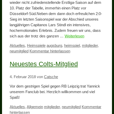
wieder nicht zufriedenstellende Erstliga-Saison auf dem
10. Platz der Tabelle, immerhin einen Platz vor
Düsseldorf-Süd.Neben dem dann doch erfreulichen 2:0-
Sieg im letzten Saisonspiel war der Abschied unseres
langjährigen Capitanos Lars Stindl ein intensives,
hochemotionales Erlebnis. Zudem freuen wir uns, dass
sich aus der trotz des ganzen …
Weiterlesen
Kategorien
Schlagwörter
Aktuelles
,
Heimspiele
augsburg
,
heimspiel
,
mitglieder
,
neumitglied
Kommentar hinterlassen
Neuestes Colts-Mitglied
4. Februar 2018
von
Catsche
Vor dem gestrigen Spiel gegen RB Leipzig trat Yannick
unserem Fanclub bei. Herzlich willkommen und viel
Spaß!
Kategorien
Schlagwörter
Aktuelles
,
Allgemein
mitglieder
,
neumitglied
Kommentar
hinterlassen