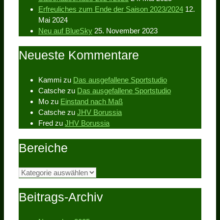
Erfreuliches zum Ende der Saison 2023/2024
12.
Mai 2024
Neu auf BlueSky
25. November 2023
Neueste Kommentare
Kammi
zu
Das ausgefallene Sportstudio
Catsche
zu
Das ausgefallene Sportstudio
Mo
zu
Einstand nach Maß
Catsche
zu
JHV Borussia
Fred
zu
JHV Borussia
Bereiche
Bereiche
Beitrags-Archiv