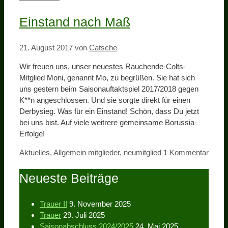
Einstand nach Maß
21. August 2017
von
Catsche
Wir freuen uns, unser neuestes Rauchende-Colts-
Mitglied Moni, genannt Mo, zu begrüßen. Sie hat sich
uns gestern beim Saisonauftaktspiel 2017/2018 gegen
K**n angeschlossen. Und sie sorgte direkt für einen
Derbysieg. Was für ein Einstand! Schön, dass Du jetzt
bei uns bist. Auf viele weitrere gemeinsame Borussia-
Erfolge!
Kategorien
Schlagwörter
Aktuelles
,
Allgemein
mitglieder
,
neumitglied
1 Kommentar
Neueste Beiträge
Trauer II
9. November 2025
Trauer
29. Juli 2025
Saisonabschluss 2024/2025
24. Mai 2025