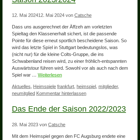
12. Mai 2024
12. Mai 2024
von
Catsche
Dass uns ausgerechnet der Äffzeh am vorletzten
Spieltag den Klassenerhalt sichert, ist die passende
Pointe für diese erneut sportlich bescheidene Saison. So
wird das letzte Spíel in Stuttgart bedeutungslos, was
(nicht nur) für die kleine Colts-Gruppe, die ins
Schwabenland reisen wird, zu einer fröhlich-entspannten
Auswärtstour führen wird. Sowohl vor als auch nach dem
Spiel war …
Weiterlesen
Kategorien
Schlagwörter
Aktuelles
,
Heimspiele
frankfurt
,
heimspiel
,
mitglieder
,
neumitglied
Kommentar hinterlassen
Das Ende der Saison 2022/2023
28. Mai 2023
von
Catsche
Mit dem Heimspiel gegen den FC Augsburg endete eine