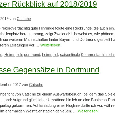
zer Rückblick auf 2018/2019
 2019
von
Catsche
e rekordverdächtig gute Hinrunde folgte eine Rückrunde, die auch ei
Tabellenplatz heraussprang, zeigt Zweierlei:1. beweist es, wie phänom
 die weiteren Mannschaften hinter Bayern und Dortmund gespielt h
seren Leistungen vor …
Weiterlesen
ien
Schlagwörter
es
,
Heimspiele
dortmund
,
heimspiel
,
saisonfinale
Kommentar hinterla
sse Gegensätze in Dortmund
ptember 2017
von
Catsche
hbericht von Catsche zu einem Auswärtsbesuch, bei dem das Spiel
s stand: Aufgrund glücklicher Umstände bin ich an eine Business-Partn
pieltag gekommen: Auf Einladung einer Fluglinie durfte ich vor, wäh
im ehemaligen Westfalenstadion genießen. …
Weiterlesen