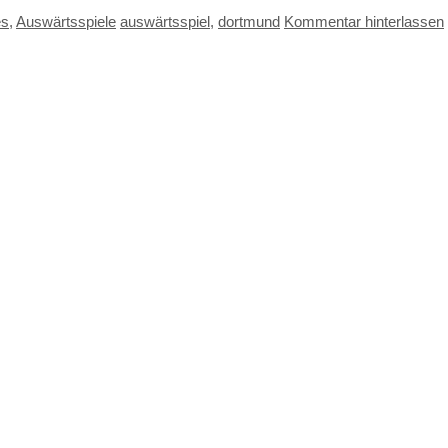
ien
Schlagwörter
es
,
Auswärtsspiele
auswärtsspiel
,
dortmund
Kommentar hinterlassen