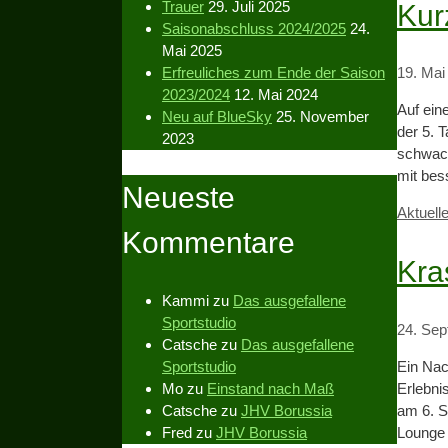
Trauer
29. Juli 2025
Kur
Saisonabschluss 2024/2025
24.
Mai 2025
Erfreuliches zum Ende der Saison
19. Mai
2023/2024
12. Mai 2024
Auf ein
Neu auf BlueSky
25. November
der 5. 
2023
schwach
mit bes
Neueste
Kategor
Aktuell
Kommentare
Kra
Kammi
zu
Das ausgefallene
Sportstudio
24. Se
Catsche
zu
Das ausgefallene
Sportstudio
Ein Nac
Mo
zu
Einstand nach Maß
Erlebni
Catsche
zu
JHV Borussia
am 6. S
Fred
zu
JHV Borussia
Lounge 