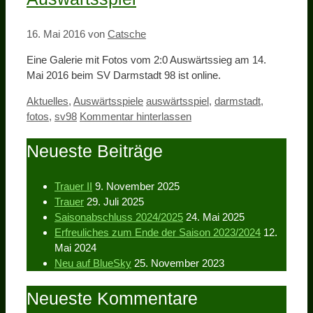
16. Mai 2016
von
Catsche
Eine Galerie mit Fotos vom 2:0 Auswärtssieg am 14.
Mai 2016 beim SV Darmstadt 98 ist online.
Kategorien
Schlagwörter
Aktuelles
,
Auswärtsspiele
auswärtsspiel
,
darmstadt
,
fotos
,
sv98
Kommentar hinterlassen
Neueste Beiträge
Trauer II
9. November 2025
Trauer
29. Juli 2025
Saisonabschluss 2024/2025
24. Mai 2025
Erfreuliches zum Ende der Saison 2023/2024
12.
Mai 2024
Neu auf BlueSky
25. November 2023
Neueste Kommentare