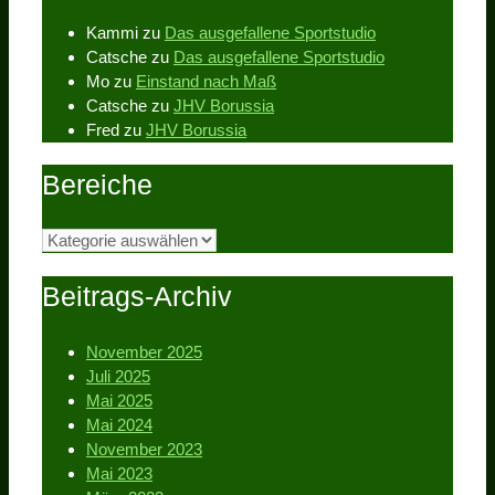
Kammi
zu
Das ausgefallene Sportstudio
Catsche
zu
Das ausgefallene Sportstudio
Mo
zu
Einstand nach Maß
Catsche
zu
JHV Borussia
Fred
zu
JHV Borussia
Bereiche
Bereiche
Beitrags-Archiv
November 2025
Juli 2025
Mai 2025
Mai 2024
November 2023
Mai 2023