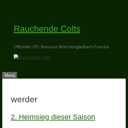
Zum
Inhalt
springen
Rauchende Colts
Offizieller VFL Borussia Mönchengladbach Fanclub
Menü
werder
2. Heimsieg dieser Saison