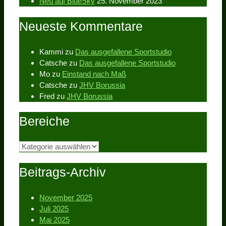
Neu auf BlueSky
25. November 2023
Neueste Kommentare
Kammi
zu
Das ausgefallene Sportstudio
Catsche
zu
Das ausgefallene Sportstudio
Mo
zu
Einstand nach Maß
Catsche
zu
JHV Borussia
Fred
zu
JHV Borussia
Bereiche
Bereiche
Beitrags-Archiv
November 2025
Juli 2025
Mai 2025