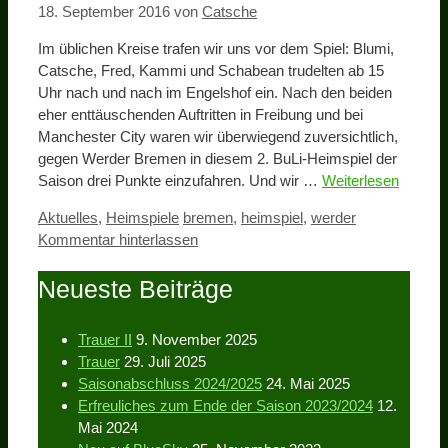
18. September 2016
von
Catsche
Im üblichen Kreise trafen wir uns vor dem Spiel: Blumi,
Catsche, Fred, Kammi und Schabean trudelten ab 15
Uhr nach und nach im Engelshof ein. Nach den beiden
eher enttäuschenden Auftritten in Freibung und bei
Manchester City waren wir überwiegend zuversichtlich,
gegen Werder Bremen in diesem 2. BuLi-Heimspiel der
Saison drei Punkte einzufahren. Und wir …
Weiterlesen
Kategorien
Schlagwörter
Aktuelles
,
Heimspiele
bremen
,
heimspiel
,
werder
Kommentar hinterlassen
Neueste Beiträge
Trauer II
9. November 2025
Trauer
29. Juli 2025
Saisonabschluss 2024/2025
24. Mai 2025
Erfreuliches zum Ende der Saison 2023/2024
12.
Mai 2024