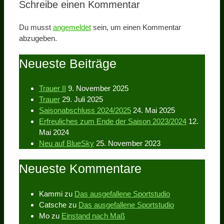
Schreibe einen Kommentar
Du musst
angemeldet
sein, um einen Kommentar
abzugeben.
Neueste Beiträge
Trauer II
9. November 2025
Trauer
29. Juli 2025
Saisonabschluss 2024/2025
24. Mai 2025
Erfreuliches zum Ende der Saison 2023/2024
12.
Mai 2024
Neu auf BlueSky
25. November 2023
Neueste Kommentare
Kammi
zu
Das ausgefallene Sportstudio
Catsche
zu
Das ausgefallene Sportstudio
Mo
zu
Einstand nach Maß